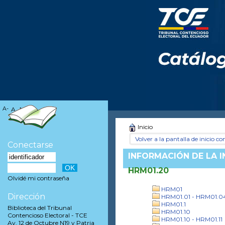
A-
A
A+
Inicio
Volver a la pantalla de inicio con
Conectarse
INFORMACIÓN DE LA 
HRM01.20
Olvidé mi contraseña
HRM01
Dirección
HRM01.01 - HRM01.0
HRM01.1
Biblioteca del Tribunal
HRM01.10
Contencioso Electoral - TCE
HRM01.10 - HRM01.11
Av. 12 de Octubre N19 y Patria