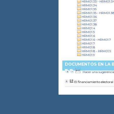
HRM01.33 - HRM01.3
HRM01.34
HRM01.35
HRM01.35 - HRM01.3
HRM01.36
HRM01.37
HRM01.38
HRM01.4
HRM01.5
HRM01.6
HRM01.6 - HRM01.7
HRM01.7
HRM01.8
HRM01.8 - HRM01.9
HRM01.9
DOCUMENTOS EN LA B
Hacer una sugerenci
El financiamiento electoral