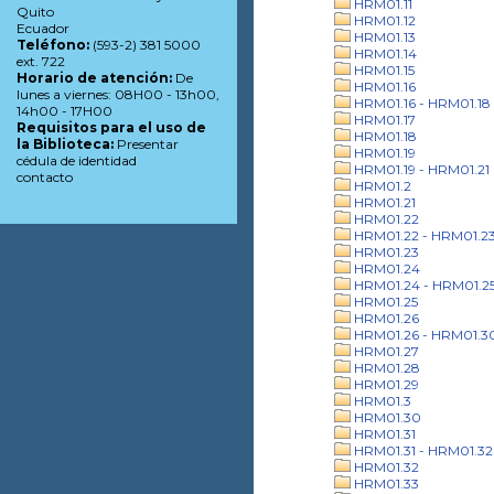
HRM01.11
Quito
HRM01.12
Ecuador
HRM01.13
Teléfono:
(593-2) 381 5000
HRM01.14
ext. 722
HRM01.15
Horario de atención:
De
HRM01.16
lunes a viernes: 08H00 - 13h00,
HRM01.16 - HRM01.18
14h00 - 17H00
HRM01.17
Requisitos para el uso de
HRM01.18
la Biblioteca:
Presentar
HRM01.19
cédula de identidad
HRM01.19 - HRM01.21
contacto
HRM01.2
HRM01.21
HRM01.22
HRM01.22 - HRM01.2
HRM01.23
HRM01.24
HRM01.24 - HRM01.2
HRM01.25
HRM01.26
HRM01.26 - HRM01.3
HRM01.27
HRM01.28
HRM01.29
HRM01.3
HRM01.30
HRM01.31
HRM01.31 - HRM01.32
HRM01.32
HRM01.33