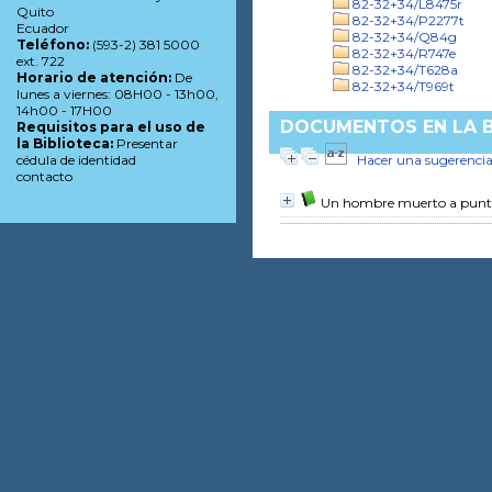
82-32+34/L8475r
Quito
82-32+34/P2277t
Ecuador
82-32+34/Q84g
Teléfono:
(593-2) 381 5000
82-32+34/R747e
ext. 722
82-32+34/T628a
Horario de atención:
De
82-32+34/T969t
lunes a viernes: 08H00 - 13h00,
14h00 - 17H00
DOCUMENTOS EN LA BI
Requisitos para el uso de
la Biblioteca:
Presentar
Hacer una sugerenci
cédula de identidad
contacto
Un hombre muerto a punt