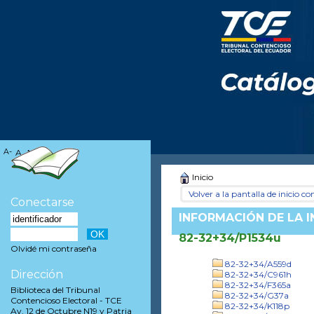
A-
A
A+
Inicio
Volver a la pantalla de inicio con
Conectarse
INFORMACIÓN DE LA 
82-32+34/P1534u
Olvidé mi contraseña
82-32+34/A559d
Dirección
82-32+34/C961h
82-32+34/F365a
Biblioteca del Tribunal
82-32+34/G37a
Contencioso Electoral - TCE
82-32+34/K118p
Av. 12 de Octubre N19 y Patria