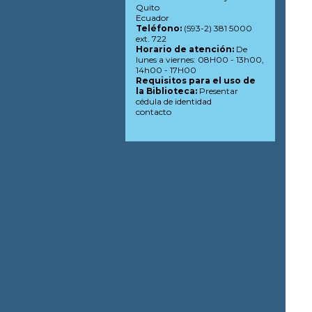
Quito
Ecuador
Teléfono:
(593-2) 381 5000
ext. 722
Horario de atención:
De
lunes a viernes: 08H00 - 13h00,
14h00 - 17H00
Requisitos para el uso de
la Biblioteca:
Presentar
cédula de identidad
contacto