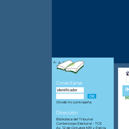
A-
A
A+
Conectarse
I
H
Olvidé mi contraseña
Dirección
Biblioteca del Tribunal
Contencioso Electoral - TCE
Av. 12 de Octubre N19 y Patria