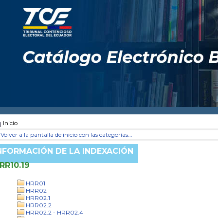
Inicio
Volver a la pantalla de inicio con las categorías...
NFORMACIÓN DE LA INDEXACIÓN
RR10.19
HRR01
HRR02
HRR02.1
HRR02.2
HRR02.2 - HRR02.4