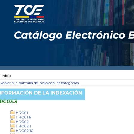
Inicio
Volver a la pantalla de inicio con las categorías...
NFORMACIÓN DE LA INDEXACIÓN
RC03.3
HRC01
HRC01.6
HRC02
HRC02.1
HRC02.10