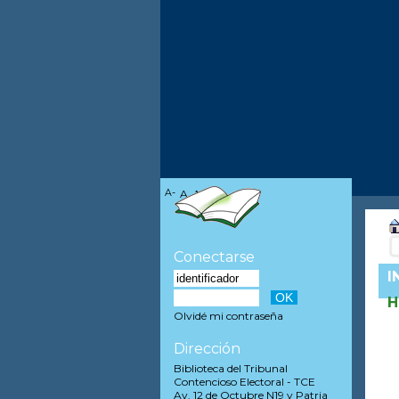
A-
A
A+
Conectarse
I
H
Olvidé mi contraseña
Dirección
Biblioteca del Tribunal
Contencioso Electoral - TCE
Av. 12 de Octubre N19 y Patria