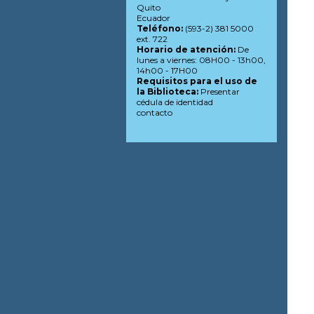
Quito
Ecuador
Teléfono:
(593-2) 381 5000
ext. 722
Horario de atención:
De
lunes a viernes: 08H00 - 13h00,
14h00 - 17H00
Requisitos para el uso de
la Biblioteca:
Presentar
cédula de identidad
contacto