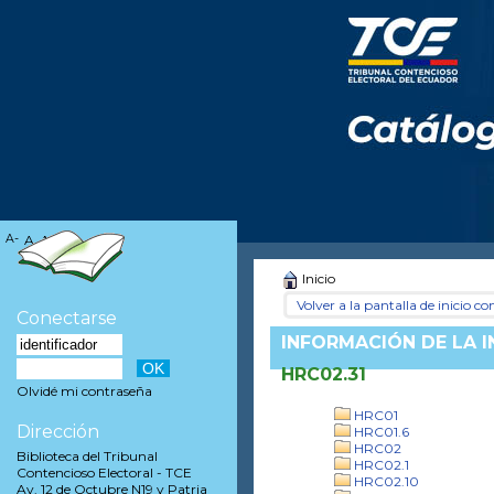
A-
A
A+
Inicio
Volver a la pantalla de inicio con
Conectarse
INFORMACIÓN DE LA 
HRC02.31
Olvidé mi contraseña
HRC01
Dirección
HRC01.6
HRC02
Biblioteca del Tribunal
HRC02.1
Contencioso Electoral - TCE
HRC02.10
Av. 12 de Octubre N19 y Patria