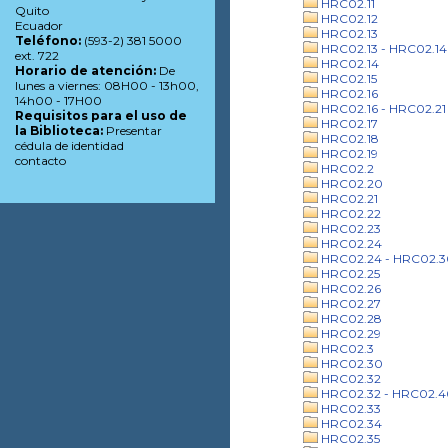
HRC02.11
Quito
HRC02.12
Ecuador
HRC02.13
Teléfono:
(593-2) 381 5000
HRC02.13 - HRC02.14
ext. 722
HRC02.14
Horario de atención:
De
HRC02.15
lunes a viernes: 08H00 - 13h00,
HRC02.16
14h00 - 17H00
HRC02.16 - HRC02.21
Requisitos para el uso de
HRC02.17
la Biblioteca:
Presentar
HRC02.18
cédula de identidad
HRC02.19
contacto
HRC02.2
HRC02.20
HRC02.21
HRC02.22
HRC02.23
HRC02.24
HRC02.24 - HRC02.3
HRC02.25
HRC02.26
HRC02.27
HRC02.28
HRC02.29
HRC02.3
HRC02.30
HRC02.32
HRC02.32 - HRC02.4
HRC02.33
HRC02.34
HRC02.35