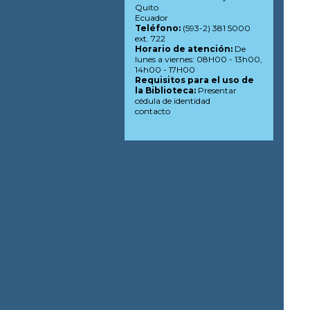
Quito
Ecuador
Teléfono:
(593-2) 381 5000
ext. 722
Horario de atención:
De
lunes a viernes: 08H00 - 13h00,
14h00 - 17H00
Requisitos para el uso de
la Biblioteca:
Presentar
cédula de identidad
contacto