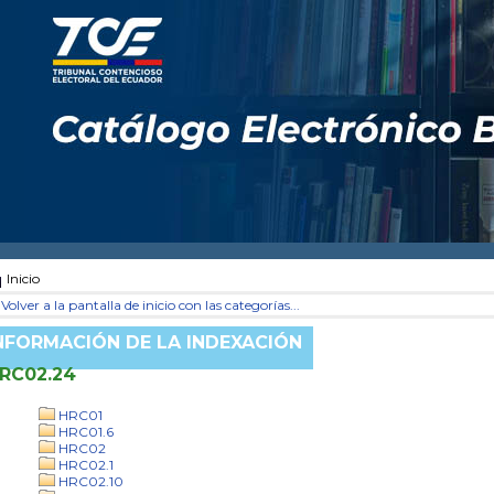
Inicio
Volver a la pantalla de inicio con las categorías...
NFORMACIÓN DE LA INDEXACIÓN
RC02.24
HRC01
HRC01.6
HRC02
HRC02.1
HRC02.10