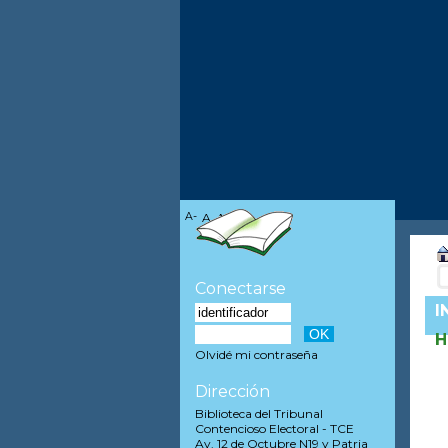
A-
A
A+
Conectarse
I
H
Olvidé mi contraseña
Dirección
Biblioteca del Tribunal
Contencioso Electoral - TCE
Av. 12 de Octubre N19 y Patria