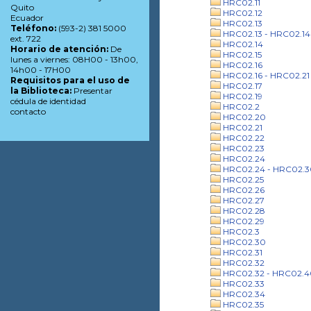
HRC02.11
Quito
HRC02.12
Ecuador
HRC02.13
Teléfono:
(593-2) 381 5000
HRC02.13 - HRC02.14
ext. 722
HRC02.14
Horario de atención:
De
HRC02.15
lunes a viernes: 08H00 - 13h00,
HRC02.16
14h00 - 17H00
HRC02.16 - HRC02.21
Requisitos para el uso de
HRC02.17
la Biblioteca:
Presentar
HRC02.19
cédula de identidad
HRC02.2
contacto
HRC02.20
HRC02.21
HRC02.22
HRC02.23
HRC02.24
HRC02.24 - HRC02.3
HRC02.25
HRC02.26
HRC02.27
HRC02.28
HRC02.29
HRC02.3
HRC02.30
HRC02.31
HRC02.32
HRC02.32 - HRC02.4
HRC02.33
HRC02.34
HRC02.35