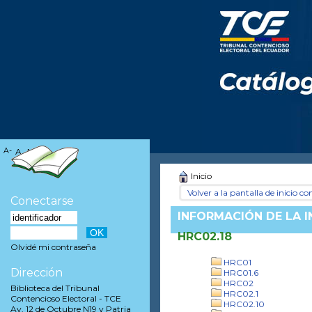
A-
A
A+
Inicio
Volver a la pantalla de inicio con
Conectarse
INFORMACIÓN DE LA 
HRC02.18
Olvidé mi contraseña
HRC01
Dirección
HRC01.6
HRC02
Biblioteca del Tribunal
HRC02.1
Contencioso Electoral - TCE
HRC02.10
Av. 12 de Octubre N19 y Patria