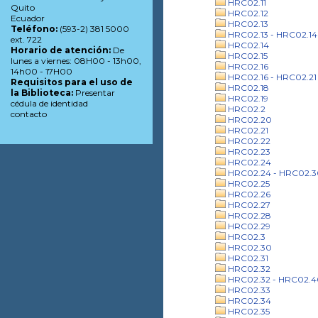
HRC02.11
Quito
HRC02.12
Ecuador
HRC02.13
Teléfono:
(593-2) 381 5000
HRC02.13 - HRC02.14
ext. 722
HRC02.14
Horario de atención:
De
HRC02.15
lunes a viernes: 08H00 - 13h00,
HRC02.16
14h00 - 17H00
HRC02.16 - HRC02.21
Requisitos para el uso de
HRC02.18
la Biblioteca:
Presentar
HRC02.19
cédula de identidad
HRC02.2
contacto
HRC02.20
HRC02.21
HRC02.22
HRC02.23
HRC02.24
HRC02.24 - HRC02.3
HRC02.25
HRC02.26
HRC02.27
HRC02.28
HRC02.29
HRC02.3
HRC02.30
HRC02.31
HRC02.32
HRC02.32 - HRC02.4
HRC02.33
HRC02.34
HRC02.35