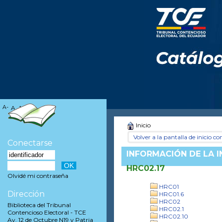
A-
A
A+
Inicio
Volver a la pantalla de inicio con
Conectarse
INFORMACIÓN DE LA 
HRC02.17
Olvidé mi contraseña
HRC01
Dirección
HRC01.6
HRC02
Biblioteca del Tribunal
HRC02.1
Contencioso Electoral - TCE
HRC02.10
Av. 12 de Octubre N19 y Patria