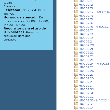
HRC02.11
Quito
HRC02.12
Ecuador
HRC02.13
Teléfono:
(593-2) 381 5000
HRC02.13 - HRC02.14
ext. 722
HRC02.14
Horario de atención:
De
HRC02.15
lunes a viernes: 08H00 - 13h00,
HRC02.16
14h00 - 17H00
HRC02.16 - HRC02.21
Requisitos para el uso de
HRC02.17
la Biblioteca:
Presentar
HRC02.18
cédula de identidad
HRC02.19
contacto
HRC02.2
HRC02.20
HRC02.21
HRC02.22
HRC02.23
HRC02.24
HRC02.24 - HRC02.3
HRC02.25
HRC02.26
HRC02.27
HRC02.28
HRC02.29
HRC02.3
HRC02.30
HRC02.31
HRC02.32
HRC02.32 - HRC02.4
HRC02.33
HRC02.34