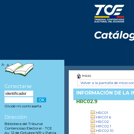
A-
A
A+
Inicio
Volver a la pantalla de inicio con
Conectarse
INFORMACIÓN DE LA 
HRC02.9
Olvidé mi contraseña
HRC01
Dirección
HRC01.6
HRC02
Biblioteca del Tribunal
HRC02.1
Contencioso Electoral - TCE
HRC02.10
Av. 12 de Octubre N19 y Patria