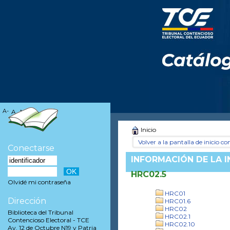
A-
A
A+
Inicio
Volver a la pantalla de inicio con
Conectarse
INFORMACIÓN DE LA 
HRC02.5
Olvidé mi contraseña
HRC01
Dirección
HRC01.6
HRC02
Biblioteca del Tribunal
HRC02.1
Contencioso Electoral - TCE
HRC02.10
Av. 12 de Octubre N19 y Patria