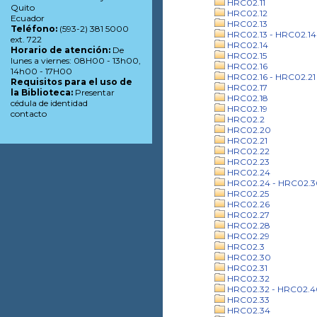
HRC02.11
Quito
HRC02.12
Ecuador
HRC02.13
Teléfono:
(593-2) 381 5000
HRC02.13 - HRC02.14
ext. 722
HRC02.14
Horario de atención:
De
HRC02.15
lunes a viernes: 08H00 - 13h00,
HRC02.16
14h00 - 17H00
HRC02.16 - HRC02.21
Requisitos para el uso de
HRC02.17
la Biblioteca:
Presentar
HRC02.18
cédula de identidad
HRC02.19
contacto
HRC02.2
HRC02.20
HRC02.21
HRC02.22
HRC02.23
HRC02.24
HRC02.24 - HRC02.3
HRC02.25
HRC02.26
HRC02.27
HRC02.28
HRC02.29
HRC02.3
HRC02.30
HRC02.31
HRC02.32
HRC02.32 - HRC02.4
HRC02.33
HRC02.34