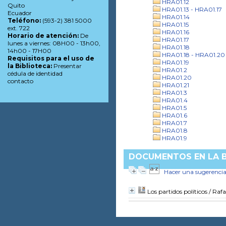
HRA01.12
Quito
HRA01.13 - HRA01.17
Ecuador
HRA01.14
Teléfono:
(593-2) 381 5000
HRA01.15
ext. 722
HRA01.16
Horario de atención:
De
HRA01.17
lunes a viernes: 08H00 - 13h00,
HRA01.18
14h00 - 17H00
HRA01.18 - HRA01.20
Requisitos para el uso de
HRA01.19
la Biblioteca:
Presentar
HRA01.2
cédula de identidad
HRA01.20
contacto
HRA01.21
HRA01.3
HRA01.4
HRA01.5
HRA01.6
HRA01.7
HRA01.8
HRA01.9
DOCUMENTOS EN LA BI
Hacer una sugerenci
Los partidos políticos
/ Rafa