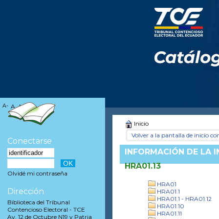
A-
A
A+
Inicio
Volver a la pantalla de inicio con
Conectarse
INFORMACIÓN DE LA 
HRA01.13
Olvidé mi contraseña
HRA01
Dirección
HRA01.1
HRA01.1 - HRA01.12
Biblioteca del Tribunal
HRA01.10
Contencioso Electoral - TCE
HRA01.11
Av. 12 de Octubre N19 y Patria