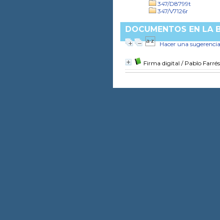
347/D8799t
347/V7126r
DOCUMENTOS EN LA BI
Hacer una sugerenci
Firma digital
/ Pablo Farrés