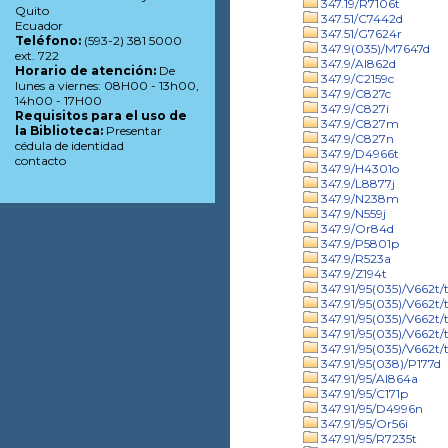
347.19/R7106t
Quito
347.51/C7442d
Ecuador
347.51/G7624r
Teléfono:
(593-2) 381 5000
347.9(035)/M7647d
ext. 722
347.9/Al862d
Horario de atención:
De
347.9/C2159c
lunes a viernes: 08H00 - 13h00,
347.9/C827c
14h00 - 17H00
347.9/C827i
Requisitos para el uso de
347.9/C827m
la Biblioteca:
Presentar
347.9/C827n
cédula de identidad
347.9/D4966t
contacto
347.9/H4301o
347.9/L8877j
347.9/N238m
347.9/N559j
347.9/Or84d
347.9/P5801p
347.9/R523a
347.9/Z194t
347.91/95(035)/V662t/t
347.91/95(035)/V662t/t
347.91/95(035)/V662t/t
347.91/95(035)/V662t/
347.91/95(035)/V662t/t
347.91/95(038)/P177d
347.91/95/Al864a
347.91/95/C171p
347.91/95/D4996n
347.91/95/Or56i
347.91/95/R7235t