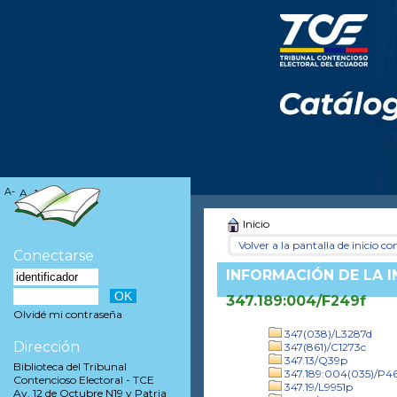
A-
A
A+
Inicio
Volver a la pantalla de inicio con
Conectarse
INFORMACIÓN DE LA 
347.189:004/F249f
Olvidé mi contraseña
347(038)/L3287d
Dirección
347(861)/C1273c
347.13/Q39p
Biblioteca del Tribunal
347.189:004(035)/P
Contencioso Electoral - TCE
347.19/L9951p
Av. 12 de Octubre N19 y Patria