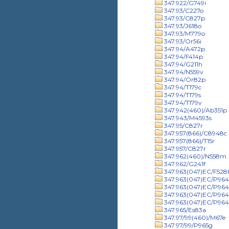
347.922/G749i
347.93/C227o
347.93/C827p
347.93/J618o
347.93/M779o
347.93/Or56i
347.94/A472p
347.94/F414p
347.94/G211h
347.94/N559v
347.94/Or82p
347.94/T179c
347.94/T179s
347.94/T179v
347.942(460)/Ab351p
347.943/M4593s
347.95/C827r
347.957(866)/C8948c
347.957(866)/T15r
347.957/C827r
347.962(460)/N558m
347.962/G241f
347.963(047)EC/F528
347.963(047)EC/P9641
347.963(047)EC/P9641
347.963(047)EC/P964
347.963(047)EC/P964
347.965/Es83a
347.97/99(460)/M67e
347.97/99/P965g