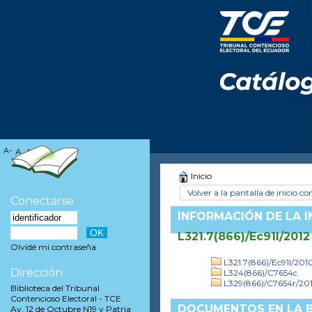
A-
A
A+
Inicio
Volver a la pantalla de inicio con
Conectarse
INFORMACIÓN DE LA 
L321.7(866)/Ec91l/2012
Olvidé mi contraseña
L321.7(866)/Ec91l/201
Dirección
L324(866)/C7654c
L329(866)/C7654r/20
Biblioteca del Tribunal
Contencioso Electoral - TCE
DOCUMENTOS EN LA B
Av. 12 de Octubre N19 y Patria