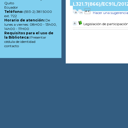
Quito
L321.7(866)/EC91L/201
Ecuador
Teléfono:
(593-2) 381 5000
Hacer una sugerenci
ext. 722
Horario de atención:
De
Legislación de participaci
lunes a viernes: 08H00 - 13h00,
14h00 - 17H00
Requisitos para el uso de
la Biblioteca:
Presentar
cédula de identidad
contacto