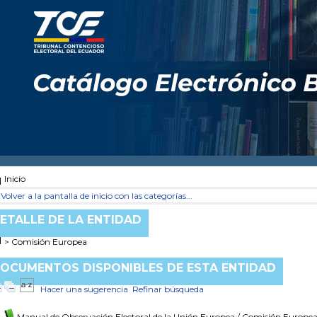
Inicio
Volver a la pantalla de inicio con las categorías...
ETALLE DE LA ENTIDAD
> Comisión Europea
OCUMENTOS DISPONIBLES DE ESTA ENTIDAD
Hacer una sugerencia
Refinar búsqueda
Manual de Observación Electoral de la Unión Europea
/ Comisión Europe