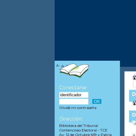
A-
A
A+
Conectarse
D
Olvidé mi contraseña
D
Dirección
Biblioteca del Tribunal
Contencioso Electoral - TCE
Av. 12 de Octubre N19 y Patria