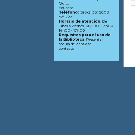
Quito
Ecuador
Teléfono:
(593-2) 381 5000
ext. 722
Horario de atención:
De
lunes a viernes: 08H00 - 13h00,
14h00 - 17H00
Requisitos para el uso de
la Biblioteca:
Presentar
cédula de identidad
contacto