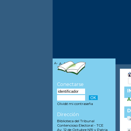
A-
A
A+
Conectarse
I
A
Olvidé mi contraseña
D
Dirección
Biblioteca del Tribunal
Contencioso Electoral - TCE
Av. 12 de Octubre N19 y Patria