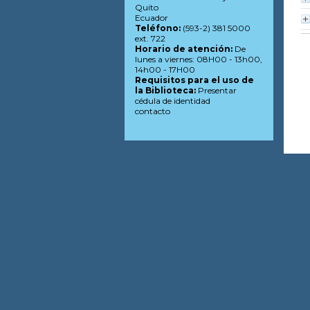
Quito
Ecuador
Teléfono:
(593-2) 381 5000
ext. 722
Horario de atención:
De
lunes a viernes: 08H00 - 13h00,
14h00 - 17H00
Requisitos para el uso de
la Biblioteca:
Presentar
cédula de identidad
contacto