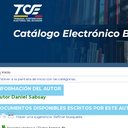
Inicio
Volver a la pantalla de inicio con las categorías...
NFORMACIÓN DEL AUTOR
utor Daniel Sabsay
OCUMENTOS DISPONIBLES ESCRITOS POR ESTE AU
Hacer una sugerencia
Refinar búsqueda
Derecho electoral
/ Dieter Nohlen