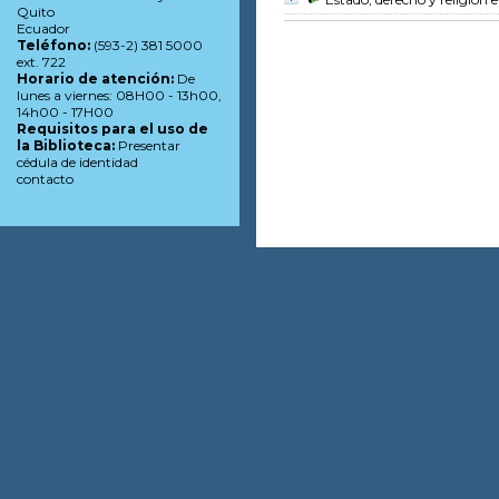
Quito
Ecuador
Teléfono:
(593-2) 381 5000
ext. 722
Horario de atención:
De
lunes a viernes: 08H00 - 13h00,
14h00 - 17H00
Requisitos para el uso de
la Biblioteca:
Presentar
cédula de identidad
contacto