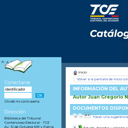
A-
A
A+
Inicio
Volver a la pantalla de inicio con
Conectarse
INFORMACIÓN DEL A
Autor Juan Gregorio N
Olvidé mi contraseña
DOCUMENTOS DISPONI
Dirección
Hacer una sugerenci
Biblioteca del Tribunal
Contencioso Electoral - TCE
Av. 12 de Octubre N19 y Patria
Estado, derecho y religión