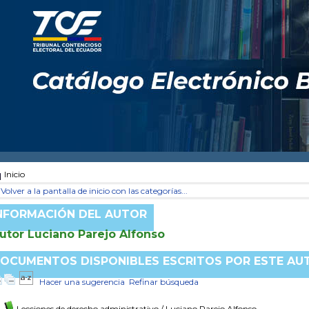
Inicio
Volver a la pantalla de inicio con las categorías...
NFORMACIÓN DEL AUTOR
utor Luciano Parejo Alfonso
OCUMENTOS DISPONIBLES ESCRITOS POR ESTE AU
Hacer una sugerencia
Refinar búsqueda
Lecciones de derecho administrativo
/ Luciano Parejo Alfonso