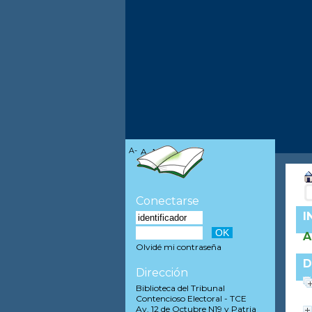
A-
A
A+
Conectarse
I
A
Olvidé mi contraseña
D
Dirección
Biblioteca del Tribunal
Contencioso Electoral - TCE
Av. 12 de Octubre N19 y Patria