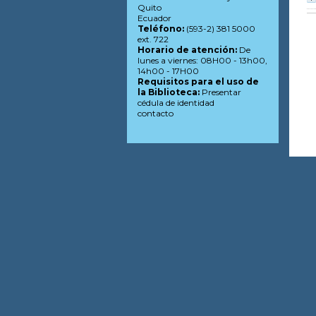
Quito
Ecuador
Teléfono:
(593-2) 381 5000
ext. 722
Horario de atención:
De
lunes a viernes: 08H00 - 13h00,
14h00 - 17H00
Requisitos para el uso de
la Biblioteca:
Presentar
cédula de identidad
contacto