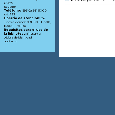
Quito
Ecuador
Teléfono:
(593-2) 381 5000
ext. 722
Horario de atención:
De
lunes a viernes: 08H00 - 13h00,
14h00 - 17H00
Requisitos para el uso de
la Biblioteca:
Presentar
cédula de identidad
contacto