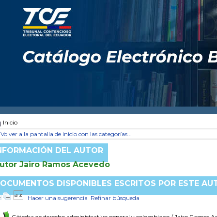
Inicio
Volver a la pantalla de inicio con las categorías...
NFORMACIÓN DEL AUTOR
utor Jairo Ramos Acevedo
OCUMENTOS DISPONIBLES ESCRITOS POR ESTE AU
Hacer una sugerencia
Refinar búsqueda
Cátedra de derecho administrativo general y colombiano
/ Jairo Ramos A