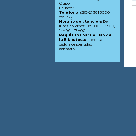
Quito
Ecuador
Teléfono:
(593-2) 381 5000
ext. 722
Horario de atención:
De
lunes a viernes: 08H00 - 13h00,
14h00 - 17H00
Requisitos para el uso de
la Biblioteca:
Presentar
cédula de identidad
contacto