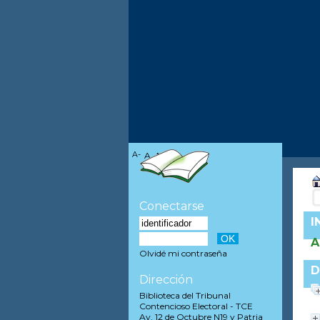
A-
A
A+
Conectarse
I
A
Olvidé mi contraseña
D
Dirección
Biblioteca del Tribunal
Contencioso Electoral - TCE
Av. 12 de Octubre N19 y Patria