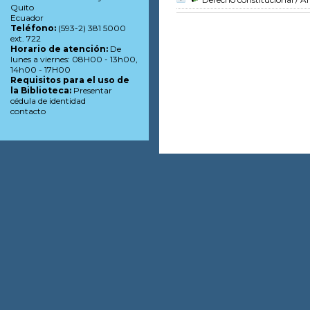
Quito
Ecuador
Teléfono:
(593-2) 381 5000
ext. 722
Horario de atención:
De
lunes a viernes: 08H00 - 13h00,
14h00 - 17H00
Requisitos para el uso de
la Biblioteca:
Presentar
cédula de identidad
contacto