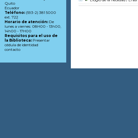
Quito
Ecuador
Teléfono:
(593-2) 381 5000
ext. 722
Horario de atención:
De
lunes a viernes: 08H00 - 13h00,
14h00 - 17H00
Requisitos para el uso de
la Biblioteca:
Presentar
cédula de identidad
contacto