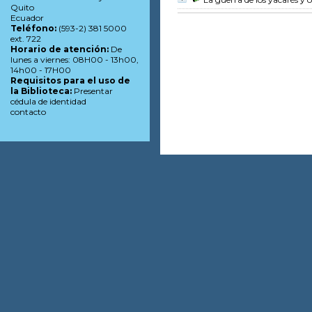
Quito
Ecuador
Teléfono:
(593-2) 381 5000
ext. 722
Horario de atención:
De
lunes a viernes: 08H00 - 13h00,
14h00 - 17H00
Requisitos para el uso de
la Biblioteca:
Presentar
cédula de identidad
contacto