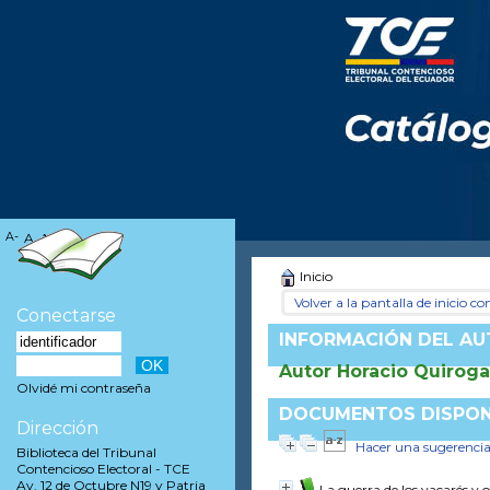
A-
A
A+
Inicio
Volver a la pantalla de inicio con
Conectarse
INFORMACIÓN DEL A
Autor Horacio Quiroga
Olvidé mi contraseña
DOCUMENTOS DISPONI
Dirección
Hacer una sugerenci
Biblioteca del Tribunal
Contencioso Electoral - TCE
Av. 12 de Octubre N19 y Patria
La guerra de los yacarés y 