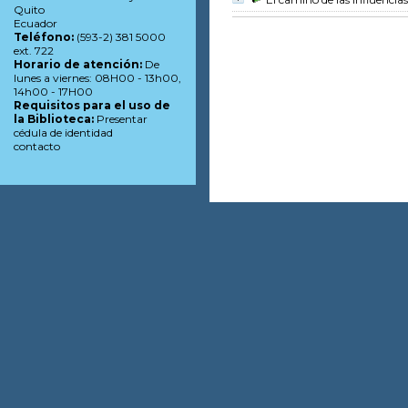
Quito
Ecuador
Teléfono:
(593-2) 381 5000
ext. 722
Horario de atención:
De
lunes a viernes: 08H00 - 13h00,
14h00 - 17H00
Requisitos para el uso de
la Biblioteca:
Presentar
cédula de identidad
contacto