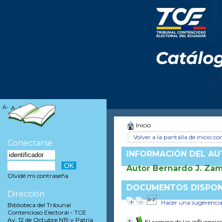
A-
A
A+
Inicio
Volver a la pantalla de inicio con
Conectarse
INFORMACIÓN DEL A
Autor Bernardo J. Zam
Olvidé mi contraseña
DOCUMENTOS DISPONI
Dirección
Hacer una sugerenci
Biblioteca del Tribunal
Contencioso Electoral - TCE
Av. 12 de Octubre N19 y Patria
El camino de las influencias