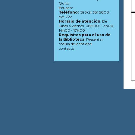
Quito
Ecuador
Teléfono:
(593-2) 381 5000
ext. 722
Horario de atención:
De
lunes a viernes: 08H00 - 13h00,
14h00 - 17H00
Requisitos para el uso de
la Biblioteca:
Presentar
cédula de identidad
contacto