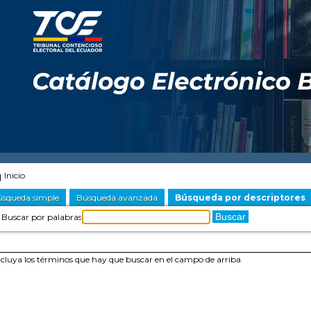
Inicio
squeda simple
Búsqueda avanzada
Búsqueda por descriptores
Buscar por palabras