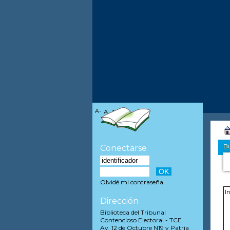
A-
A
A+
Bú
Conectarse
Olvidé mi contraseña
Dirección
Biblioteca del Tribunal
Contencioso Electoral - TCE
Av. 12 de Octubre N19 y Patria