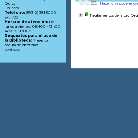
Hacer una sugerenci
Quito
Ecuador
Teléfono:
(593-2) 381 5000
Reglamentos de la Ley Orgá
ext. 722
Horario de atención:
De
lunes a viernes: 08H00 - 13h00,
14h00 - 17H00
Requisitos para el uso de
la Biblioteca:
Presentar
cédula de identidad
contacto