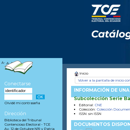
A-
A
A+
Inicio
Volver a la pantalla de inicio con
Conectarse
INFORMACIÓN DE UNA
Subcolección Serie B
Olvidé mi contraseña
Editorial:
CNE
Colección:
Colección Documen
Dirección
ISSN: sin ISSN
Biblioteca del Tribunal
DOCUMENTOS DISPON
Contencioso Electoral - TCE
Av. 12 de Octubre N19 y Patria