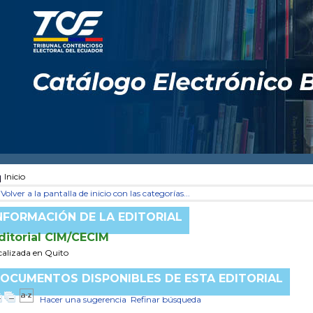
Inicio
Volver a la pantalla de inicio con las categorías...
NFORMACIÓN DE LA EDITORIAL
ditorial CIM/CECIM
calizada en Quito
OCUMENTOS DISPONIBLES DE ESTA EDITORIAL
Hacer una sugerencia
Refinar búsqueda