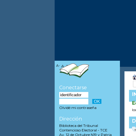
A-
A
A+
Conectarse
I
E
Olvidé mi contraseña
lo
Dirección
D
Biblioteca del Tribunal
Contencioso Electoral - TCE
Av. 12 de Octubre N19 y Patria