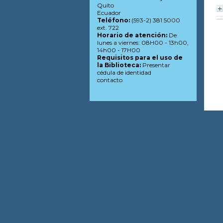
Quito
Ecuador
Teléfono:
(593-2) 381 5000
ext. 722
Horario de atención:
De
lunes a viernes: 08H00 - 13h00,
14h00 - 17H00
Requisitos para el uso de
la Biblioteca:
Presentar
cédula de identidad
contacto