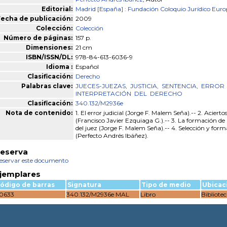
Editorial:
Madrid [España] : Fundación Coloquio Jurídico Eur
echa de publicación:
2009
Colección:
Colección
Número de páginas:
157 p.
Dimensiones:
21 cm
ISBN/ISSN/DL:
978-84-613-6036-9
Idioma :
Español
Clasificación:
Derecho
Palabras clave:
JUECES-JUEZAS,
JUSTICIA,
SENTENCIA,
ERROR
INTERPRETACIÓN
DEL
DERECHO
Clasificación:
340.132/M2936e
Nota de contenido:
1. El error judicial (Jorge F. Malem Seña).-- 2. Aciertos 
(Francisco Javier Ezquiaga G.).-- 3. La formación de l
del juez (Jorge F. Malem Seña).-- 4. Selección y forma
(Perfecto Andrés Ibáñez).
eserva
eservar este documento
jemplares
ódigo de barras
Signatura
Tipo de medio
Ubicac
0633
340.132/M2936e MAL
Libro
Bibliote