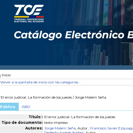
Inicio
Volver a la pantalla de inicio con las categorías...
El error judicial. La formación de los jueces
/ Jorge Malem Seña
Público
ISBD
Título :
El error judicial. La formación de los jueces
Tipo de documento:
texto impreso
Autores:
Jorge Malem Seña
, Autor ;
Francisco Javier Ezquia
Perfecto Andrés Ibáñez
, Autor