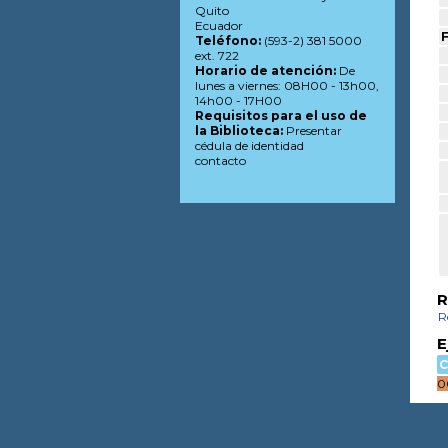
Quito
Ecuador
F
Teléfono:
(593-2) 381 5000
ext. 722
Horario de atención:
De
lunes a viernes: 08H00 - 13h00,
14h00 - 17H00
Requisitos para el uso de
la Biblioteca:
Presentar
cédula de identidad
contacto
R
R
E
C
0