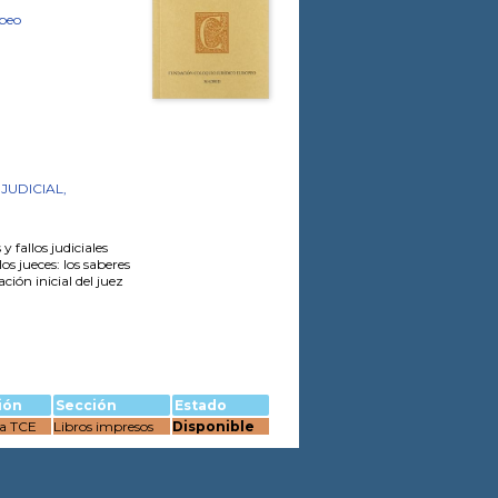
opeo
JUDICIAL,
y fallos judiciales
os jueces: los saberes
ción inicial del juez
ión
Sección
Estado
ca TCE
Libros impresos
Disponible