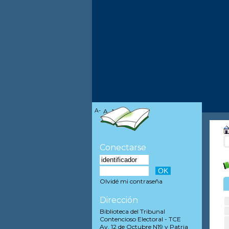
A-
A
A+
Conectarse
Olvidé mi contraseña
Dirección
Biblioteca del Tribunal
Contencioso Electoral - TCE
Av. 12 de Octubre N19 y Patria