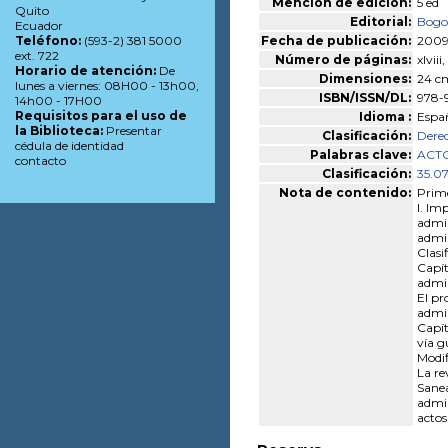
Mención de edición:
5 ed
Quito
Editorial:
Bogot
Ecuador
Fecha de publicación:
200
Teléfono:
(593-2) 381 5000
ext. 722
Número de páginas:
xlviii
Horario de atención:
De
Dimensiones:
24 cm
lunes a viernes: 08H00 - 13h00,
ISBN/ISSN/DL:
978-
14h00 - 17H00
Requisitos para el uso de
Idioma :
Espa
la Biblioteca:
Presentar
Clasificación:
Dere
cédula de identidad
Palabras clave:
ACT
contacto
Clasificación:
35.0
Nota de contenido:
Prime
I. Im
admin
admin
Clasi
Capít
admin
El pr
admin
Capít
vía g
Modif
La re
Sanea
admin
actos