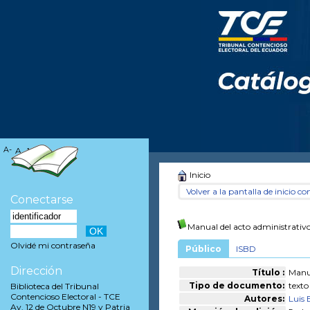
A-
A
A+
Inicio
Volver a la pantalla de inicio con
Conectarse
Manual del acto administrativ
Olvidé mi contraseña
Público
ISBD
Dirección
Título :
Manua
Tipo de documento:
texto
Biblioteca del Tribunal
Contencioso Electoral - TCE
Autores:
Luis 
Av. 12 de Octubre N19 y Patria