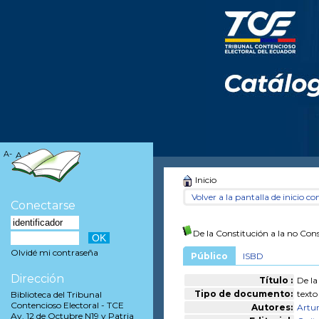
A-
A
A+
Inicio
Volver a la pantalla de inicio con
Conectarse
De la Constitución a la no Con
Olvidé mi contraseña
Público
ISBD
Dirección
Título :
De la
Tipo de documento:
texto
Biblioteca del Tribunal
Contencioso Electoral - TCE
Autores:
Artu
Av. 12 de Octubre N19 y Patria