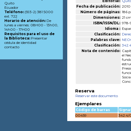
Editorial:
Quito
Quito
Fecha de publicación:
2010
Ecuador
Número de páginas:
186 p
Teléfono:
(593-2) 381 5000
ext. 722
Dimensiones:
21 c
Horario de atención:
De
ISBN/ISSN/DL:
978-
lunes a viernes: 08H00 - 13h00,
Idioma :
Espa
14h00 - 17H00
Requisitos para el uso de
Clasificación:
Derec
la Biblioteca:
Presentar
Palabras clave:
NEO
cédula de identidad
Clasificación:
342.
contacto
Nota de contenido:
Capít
el Ne
funda
estru
Presi
funci
Socia
Concl
Reserva
Reservar este documento
Ejemplares
Código de barras
Signa
00459
342.4/