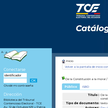
A-
A
A+
Inicio
Volver a la pantalla de inicio con
Conectarse
De la Constitución a la moral
/
Olvidé mi contraseña
Público
ISBD
Dirección
Título :
De la
const
Biblioteca del Tribunal
Tipo de documento:
texto
Contencioso Electoral - TCE
Av. 12 de Octubre N19 y Patria
Autores:
Pau 