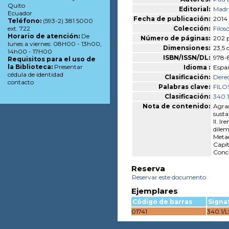
Quito
Editorial:
Madri
Ecuador
Fecha de publicación:
2014
Teléfono:
(593-2) 381 5000
Colección:
Filos
ext. 722
Horario de atención:
De
Número de páginas:
202 p
lunes a viernes: 08H00 - 13h00,
Dimensiones:
23,5 
14h00 - 17H00
ISBN/ISSN/DL:
978-
Requisitos para el uso de
la Biblioteca:
Presentar
Idioma :
Espa
cédula de identidad
Clasificación:
Dere
contacto
Palabras clave:
FILO
Clasificación:
340.
Nota de contenido:
Agrad
susta
II. I
dilem
Metaé
Capít
Concl
Reserva
Reservar este documento
Ejemplares
Código de barras
Signa
01741
340.1/