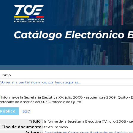
Inicio
Volver a la pantalla de inicio con las categorías...
Informe de la Secretaría Ejecutiva XV, julio 2008 - septiembre 2009, Quito - 
ectorales de América del Sur. Protocolo de Quito
Público
ISBD
Título :
Informe de la Secretaría Ejecutiva XV, julio 2008 -
Tipo de documento:
texto impreso
Autores:
Asociación de Organismos Electorales de América de