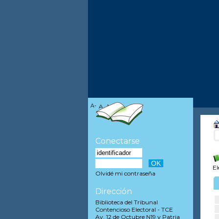
A-
A
A+
Conectarse
El
Olvidé mi contraseña
Dirección
Biblioteca del Tribunal
Contencioso Electoral - TCE
Av. 12 de Octubre N19 y Patria