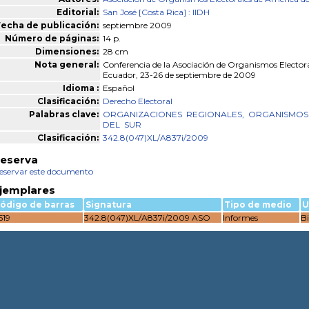
Editorial:
San José [Costa Rica] : IIDH
echa de publicación:
septiembre 2009
Número de páginas:
14 p.
Dimensiones:
28 cm
Nota general:
Conferencia de la Asociación de Organismos Electora
Ecuador, 23-26 de septiembre de 2009
Idioma :
Español
Clasificación:
Derecho Electoral
Palabras clave:
ORGANIZACIONES
REGIONALES,
ORGANISMOS
DEL
SUR
Clasificación:
342.8(047)XL/A837i/2009
eserva
eservar este documento
jemplares
ódigo de barras
Signatura
Tipo de medio
U
519
342.8(047)XL/A837i/2009 ASO
Informes
Bi