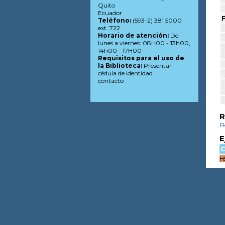
Quito
Ecuador
F
Teléfono:
(593-2) 381 5000
ext. 722
Horario de atención:
De
lunes a viernes: 08H00 - 13h00,
14h00 - 17H00
Requisitos para el uso de
la Biblioteca:
Presentar
cédula de identidad
contacto
R
R
E
C
H