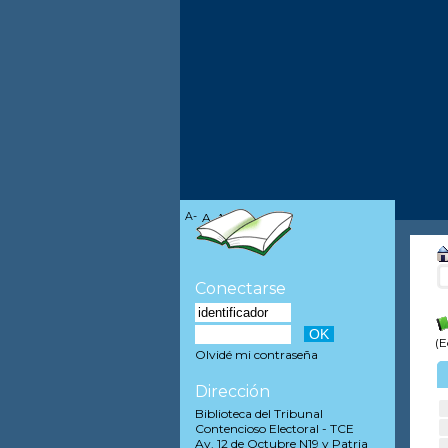
A-
A
A+
Conectarse
(E
Olvidé mi contraseña
Dirección
Biblioteca del Tribunal
Contencioso Electoral - TCE
Av. 12 de Octubre N19 y Patria