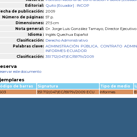
Editorial:
Quito [Ecuador] : INCOP
echa de publicación:
2009
Número de páginas:
57 p.
Dimensiones:
27,5 cm
Nota general:
Dr. Jorge Luis González Tamayo, Director Ejecutivo
Idioma :
Inglés Quechua Español
Clasificación:
Derecho Administrativo
Palabras clave:
ADMINISTRACIÓN
PÚBLICA,
CONTRATO
ADMIN
INFORMES-ECUADOR
Clasificación:
351.712(047)EC/I5979i/2009
eserva
eservar este documento
jemplares
ódigo de barras
Signatura
Tipo de medio
U
503
351.712(047)EC/I5979i/2009 ECU
Informes
B