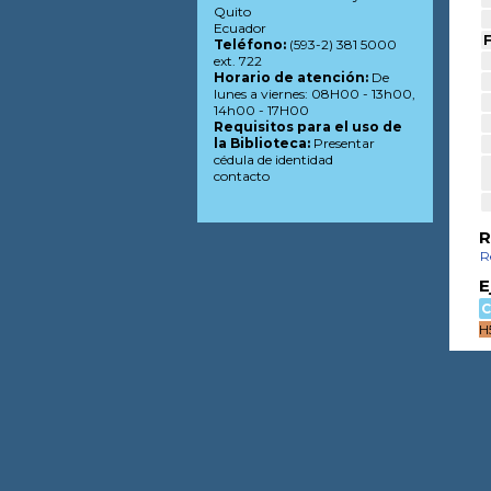
Quito
Ecuador
F
Teléfono:
(593-2) 381 5000
ext. 722
Horario de atención:
De
lunes a viernes: 08H00 - 13h00,
14h00 - 17H00
Requisitos para el uso de
la Biblioteca:
Presentar
cédula de identidad
contacto
R
R
E
C
H