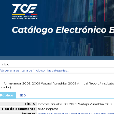
Inicio
Volver a la pantalla de inicio con las categorías...
Informe anual 2009, 2009 Watapi Rurashka, 2009 Annual Report
/ Institut
cuador)
Público
ISBD
Título :
Informe anual 2009, 2009 Watapi Rurashka, 2009
Tipo de documento:
texto impreso
Autores:
Instituto Nacional de Contratación Pública (Ecuado