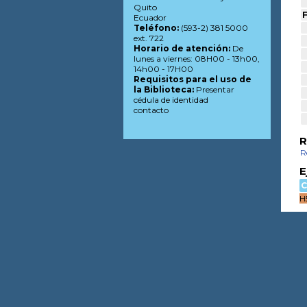
Quito
F
Ecuador
Teléfono:
(593-2) 381 5000
ext. 722
Horario de atención:
De
lunes a viernes: 08H00 - 13h00,
14h00 - 17H00
Requisitos para el uso de
la Biblioteca:
Presentar
cédula de identidad
contacto
R
R
E
C
H