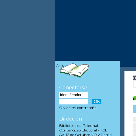
A-
A
A+
Conectarse
Olvidé mi contraseña
Dirección
Biblioteca del Tribunal
Contencioso Electoral - TCE
Av. 12 de Octubre N19 y Patria