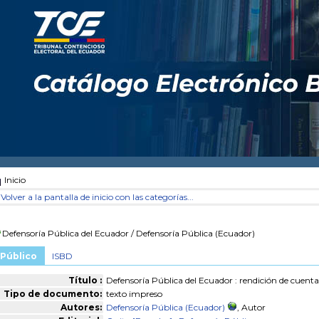
Inicio
Volver a la pantalla de inicio con las categorías...
Defensoría Pública del Ecuador
/ Defensoría Pública (Ecuador)
Público
ISBD
Título :
Defensoría Pública del Ecuador : rendición de cuenta
Tipo de documento:
texto impreso
Autores:
Defensoría Pública (Ecuador)
, Autor