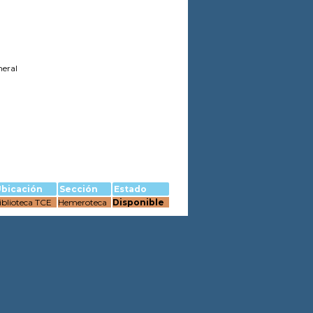
neral
bicación
Sección
Estado
iblioteca TCE
Hemeroteca
Disponible