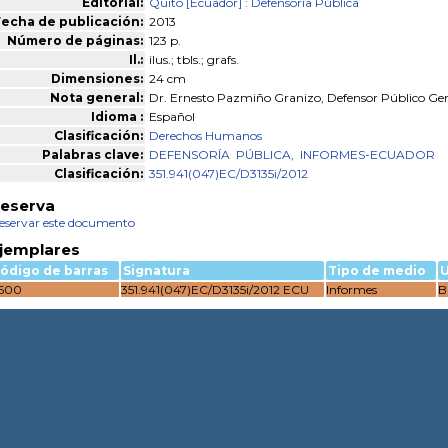
Editorial:
Quito [Ecuador] : Defensoría Pública
echa de publicación:
2013
Número de páginas:
123 p.
Il.:
ilus.; tbls.; grafs.
Dimensiones:
24 cm
Nota general:
Dr. Ernesto Pazmiño Granizo, Defensor Público Ge
Idioma :
Español
Clasificación:
Derechos Humanos
Palabras clave:
DEFENSORÍA
PÚBLICA,
INFORMES-ECUADOR
Clasificación:
351.941(047)EC/D3135i/2012
eserva
eservar este documento
jemplares
ódigo de barras
Signatura
Tipo de medio
U
500
351.941(047)EC/D3135i/2012 ECU
Informes
B