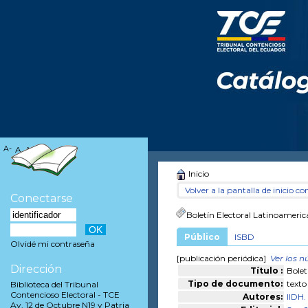
A-
A
A+
Inicio
Volver a la pantalla de inicio con
Conectarse
Boletín Electoral Latinoameri
Público
ISBD
Olvidé mi contraseña
[publicación periódica]
Ver los 
Dirección
Título :
Bolet
Tipo de documento:
texto
Biblioteca del Tribunal
Contencioso Electoral - TCE
Autores:
IIDH.
Av. 12 de Octubre N19 y Patria