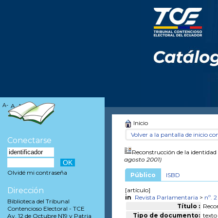
A-
A
A+
Inicio
Volver a la pantalla de inicio con
Conectarse
Reconstrucción de la identidad
agosto 2001)
Olvidé mi contraseña
Público
ISBD
Dirección
[artículo]
in
Revista Parlamentaria
>
nº. 2
Biblioteca del Tribunal
Título :
Recon
Contencioso Electoral - TCE
Tipo de documento:
texto
Av. 12 de Octubre N19 y Patria