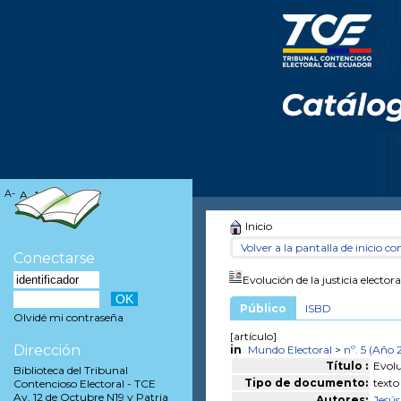
A-
A
A+
Inicio
Volver a la pantalla de inicio con
Conectarse
Evolución de la justicia electo
Público
ISBD
Olvidé mi contraseña
[artículo]
Dirección
in
Mundo Electoral
>
nº. 5 (Año
Título :
Evolu
Biblioteca del Tribunal
Tipo de documento:
texto
Contencioso Electoral - TCE
Av. 12 de Octubre N19 y Patria
Autores:
Jesú