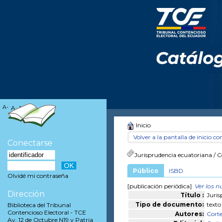
A-
A
A+
Inicio
Volver a la pantalla de inicio con
Conectarse
Jurisprudencia ecuatoriana
/ C
Público
ISBD
Olvidé mi contraseña
[publicación periódica]
Ver los 
Dirección
Título :
Juris
Tipo de documento:
texto
Biblioteca del Tribunal
Contencioso Electoral - TCE
Autores:
Corte
Av. 12 de Octubre N19 y Patria