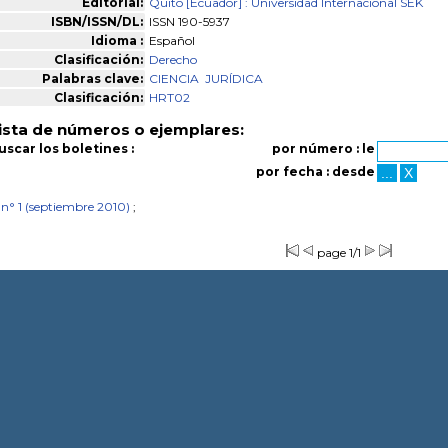
Editorial:
Quito [Ecuador] : Universidad Internacional SEK
ISBN/ISSN/DL:
ISSN 190-5937
Idioma :
Español
Clasificación:
Derecho
Palabras clave:
CIENCIA
JURÍDICA
Clasificación:
HRT02
ista de números o ejemplares:
uscar los boletines :
por número : le
por fecha : desde
n° 1 (septiembre 2010)
;
page 1/1