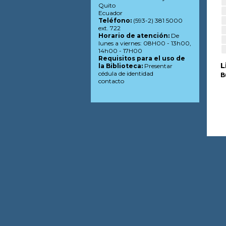
Quito
Ecuador
Teléfono:
(593-2) 381 5000
ext. 722
Horario de atención:
De
lunes a viernes: 08H00 - 13h00,
14h00 - 17H00
Requisitos para el uso de
L
la Biblioteca:
Presentar
cédula de identidad
B
contacto