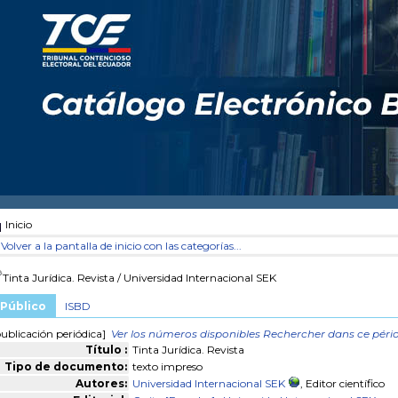
Inicio
Volver a la pantalla de inicio con las categorías...
Tinta Jurídica. Revista
/ Universidad Internacional SEK
Público
ISBD
ublicación periódica]
Ver los números disponibles
Rechercher dans ce péri
Título :
Tinta Jurídica. Revista
Tipo de documento:
texto impreso
Autores:
Universidad Internacional SEK
, Editor científico