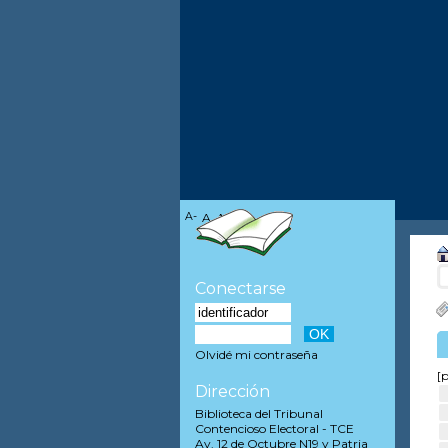
A-
A
A+
Conectarse
Olvidé mi contraseña
[p
Dirección
Biblioteca del Tribunal
Contencioso Electoral - TCE
Av. 12 de Octubre N19 y Patria