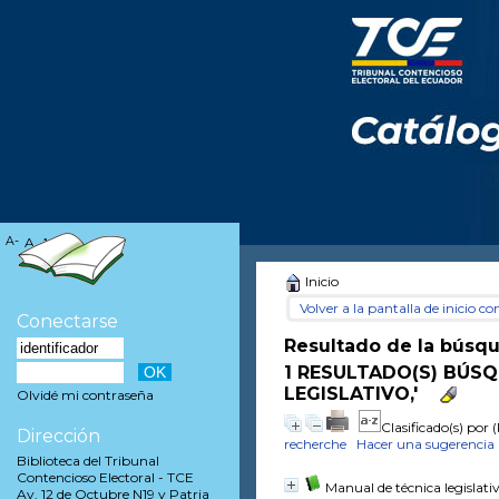
A-
A
A+
Inicio
Volver a la pantalla de inicio con
Conectarse
Resultado de la búsq
1 RESULTADO(S) BÚSQ
LEGISLATIVO,'
Olvidé mi contraseña
Clasificado(s) por
(
Dirección
recherche
Hacer una sugerencia
Biblioteca del Tribunal
Contencioso Electoral - TCE
Manual de técnica legislati
Av. 12 de Octubre N19 y Patria