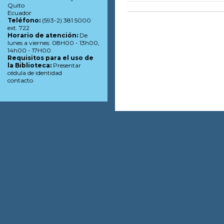
Quito
Ecuador
Teléfono:
(593-2) 381 5000
ext. 722
Horario de atención:
De
lunes a viernes: 08H00 - 13h00,
14h00 - 17H00
Requisitos para el uso de
la Biblioteca:
Presentar
cédula de identidad
contacto