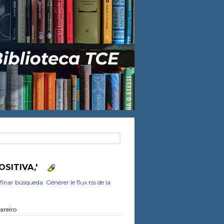
OSITIVA,'
finar búsqueda
Générer le flux rss de la
areiro