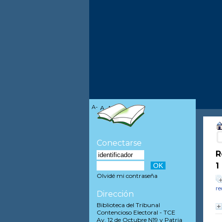
A-
A
A+
Conectarse
R
1
Olvidé mi contraseña
re
Dirección
Biblioteca del Tribunal
Contencioso Electoral - TCE
Av. 12 de Octubre N19 y Patria