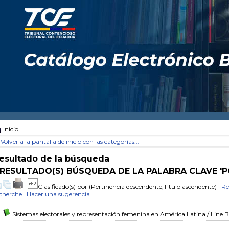
Inicio
Volver a la pantalla de inicio con las categorías...
esultado de la búsqueda
 RESULTADO(S) BÚSQUEDA DE LA PALABRA CLAVE 'P
Clasificado(s) por
(Pertinencia descendente,Título ascendente)
Re
cherche
Hacer una sugerencia
Sistemas electorales y representación femenina en América Latina
/ Line B