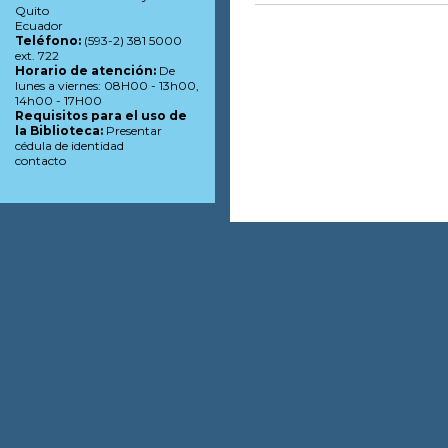
Quito
Ecuador
Teléfono:
(593-2) 381 5000
ext. 722
Horario de atención:
De
lunes a viernes: 08H00 - 13h00,
14h00 - 17H00
Requisitos para el uso de
la Biblioteca:
Presentar
cédula de identidad
contacto