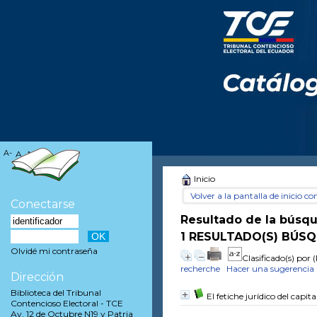
A-
A
A+
Inicio
Volver a la pantalla de inicio con
Conectarse
Resultado de la búsq
1 RESULTADO(S) BÚSQ
Olvidé mi contraseña
Clasificado(s) por
(
recherche
Hacer una sugerencia
Dirección
Biblioteca del Tribunal
El fetiche jurídico del capita
Contencioso Electoral - TCE
Av. 12 de Octubre N19 y Patria