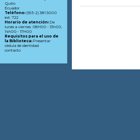
Quito
Ecuador
Teléfono:
(593-2) 381 5000
ext. 722
Horario de atención:
De
lunes a viernes: 08H00 - 13h00,
14h00 - 17H00
Requisitos para el uso de
la Biblioteca:
Presentar
cédula de identidad
contacto