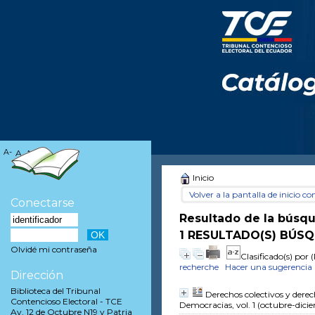
A-
A
A+
Inicio
Volver a la pantalla de inicio con
Conectarse
Resultado de la búsq
1 RESULTADO(S) BÚSQ
Olvidé mi contraseña
Clasificado(s) por
(
recherche
Hacer una sugerencia
Dirección
Biblioteca del Tribunal
Derechos colectivos y derec
Contencioso Electoral - TCE
Democracias, vol. 1 (octubre-dici
Av. 12 de Octubre N19 y Patria