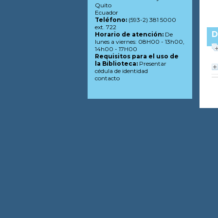
Quito
Ecuador
Teléfono:
(593-2) 381 5000
ext. 722
D
Horario de atención:
De
lunes a viernes: 08H00 - 13h00,
14h00 - 17H00
Requisitos para el uso de
la Biblioteca:
Presentar
cédula de identidad
contacto