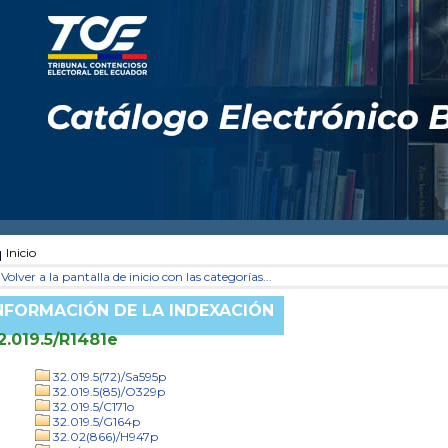
Inicio
Volver a la pantalla de inicio con las categorías...
NFORMACIÓN DE LA INDEXACIÓN
2.019.5/R1481e
32.019.5(72)/Sa595p
32.019.5(85)/O329p
32.019.5/C171o
32.019.5/G164p
32.02(866)/H947p