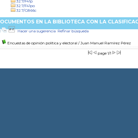
32.7/F41p
32.7/F41po
32.7/G866c
OCUMENTOS EN LA BIBLIOTECA CON LA CLASIFICACI
Hacer una sugerencia
Refinar búsqueda
Encuestas de opinión política y electoral
/ Juan Manuel Ramírez Pérez
page 1/1