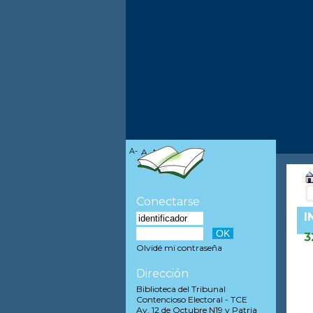
A-
A
A+
Conectarse
I
3
Olvidé mi contraseña
Dirección
Biblioteca del Tribunal
Contencioso Electoral - TCE
Av. 12 de Octubre N19 y Patria