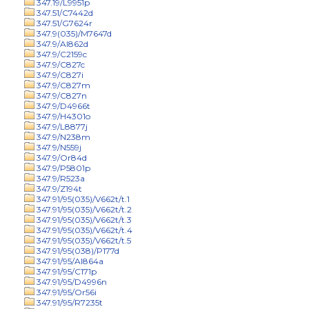
347.19/L9951p
347.51/C7442d
347.51/G7624r
347.9(035)/M7647d
347.9/Al862d
347.9/C2159c
347.9/C827c
347.9/C827i
347.9/C827m
347.9/C827n
347.9/D4966t
347.9/H4301o
347.9/L8877j
347.9/N238m
347.9/N559j
347.9/Or84d
347.9/P5801p
347.9/R523a
347.9/Z194t
347.91/95(035)/V662t/t.1
347.91/95(035)/V662t/t.2
347.91/95(035)/V662t/t.3
347.91/95(035)/V662t/t.4
347.91/95(035)/V662t/t.5
347.91/95(038)/P177d
347.91/95/Al864a
347.91/95/C171p
347.91/95/D4996n
347.91/95/Or56i
347.91/95/R7235t