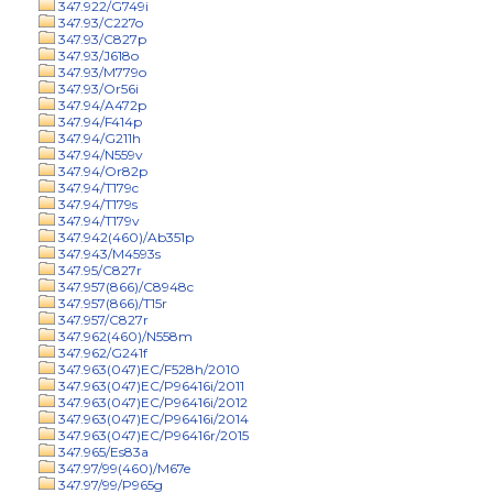
347.922/G749i
347.93/C227o
347.93/C827p
347.93/J618o
347.93/M779o
347.93/Or56i
347.94/A472p
347.94/F414p
347.94/G211h
347.94/N559v
347.94/Or82p
347.94/T179c
347.94/T179s
347.94/T179v
347.942(460)/Ab351p
347.943/M4593s
347.95/C827r
347.957(866)/C8948c
347.957(866)/T15r
347.957/C827r
347.962(460)/N558m
347.962/G241f
347.963(047)EC/F528h/2010
347.963(047)EC/P96416i/2011
347.963(047)EC/P96416i/2012
347.963(047)EC/P96416i/2014
347.963(047)EC/P96416r/2015
347.965/Es83a
347.97/99(460)/M67e
347.97/99/P965g