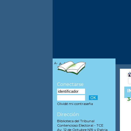
A-
A
A+
Conectarse
I
3
Olvidé mi contraseña
Dirección
Biblioteca del Tribunal
Contencioso Electoral - TCE
Av. 12 de Octubre N19 y Patria