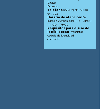
Quito
Ecuador
Teléfono:
(593-2) 381 5000
ext. 722
Horario de atención:
De
lunes a viernes: 08H00 - 13h00,
14h00 - 17H00
Requisitos para el uso de
la Biblioteca:
Presentar
cédula de identidad
contacto