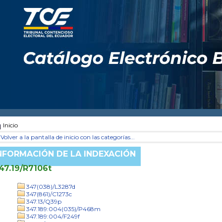
Inicio
Volver a la pantalla de inicio con las categorías...
NFORMACIÓN DE LA INDEXACIÓN
47.19/R7106t
347(038)/L3287d
347(861)/C1273c
347.13/Q39p
347.189:004(035)/P468m
347.189:004/F249f