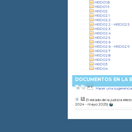
HRD01.8
HRD01.9
HRD02
HRD02.1
HRD02.2
HRD02.2 - HRD02.5
HRD02.3
HRD02.4
HRD02.5
HRD02.6
HRD02.6 - HRD02.9
HRD02.7
HRD02.8
HRD02.9
HRD03
HRD04
DOCUMENTOS EN LA BI
Hacer una sugerenci
El estado de la justicia el
2024 - mayo 2025)