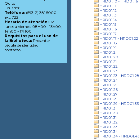
HRD01.10 - HRD01.16
Quito
HRD01.11
Ecuador
HRD01.12
Teléfono:
(593-2) 381 5000
HRD01.13
ext. 722
HRD01.14
Horario de atención:
De
HRD01.15
lunes a viernes: 08H00 - 13h00,
HRD01.16
14h00 - 17H00
HRD01.17
Requisitos para el uso de
HRD01.17 - HRD01.22
la Biblioteca:
Presentar
HRD01.18
cédula de identidad
HRD01.19
contacto
HRD01.2
HRD01.20
HRD01.21
HRD01.22
HRD01.23
HRD01.23 - HRD01.2
HRD01.24
HRD01.25
HRD01.26
HRD01.27
HRD01.29
HRD01.29 - HRD01.33
HRD01.3
HRD01.30
HRD01.31
HRD01.32
HRD01.33
HRD01.34
HRD01.34 - HRD01.4