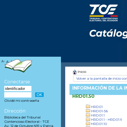
A-
A
A+
Inicio
Volver a la pantalla de inicio con
Conectarse
INFORMACIÓN DE LA 
HRD01.50
Olvidé mi contraseña
HRD01
Dirección
HRD01-56
HRD01.1
Biblioteca del Tribunal
HRD01.1 - HRD01.9
Contencioso Electoral - TCE
HRD01.10
Av. 12 de Octubre N19 y Patria