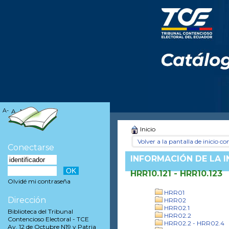
A-
A
A+
Inicio
Volver a la pantalla de inicio con
Conectarse
INFORMACIÓN DE LA 
HRR10.121 - HRR10.123
Olvidé mi contraseña
HRR01
Dirección
HRR02
HRR02.1
Biblioteca del Tribunal
HRR02.2
Contencioso Electoral - TCE
HRR02.2 - HRR02.4
Av. 12 de Octubre N19 y Patria