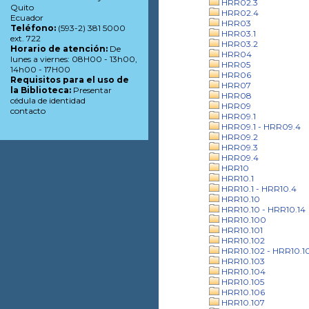
HRR02.3
Quito
HRR02.4
Ecuador
HRR03
Teléfono:
(593-2) 381 5000
HRR03.1
ext. 722
HRR03.2
Horario de atención:
De
HRR04
lunes a viernes: 08H00 - 13h00,
HRR05
14h00 - 17H00
HRR06
Requisitos para el uso de
HRR07
la Biblioteca:
Presentar
HRR08
cédula de identidad
HRR09
contacto
HRR09.1
HRR09.1 - HRR09.4
HRR09.2
HRR09.3
HRR09.4
HRR10
HRR10.1
HRR10.1 - HRR10.4
HRR10.10
HRR10.10 - HRR10.14
HRR10.100
HRR10.101
HRR10.102
HRR10.102 - HRR10.1
HRR10.103
HRR10.104
HRR10.105
HRR10.106
HRR10.107