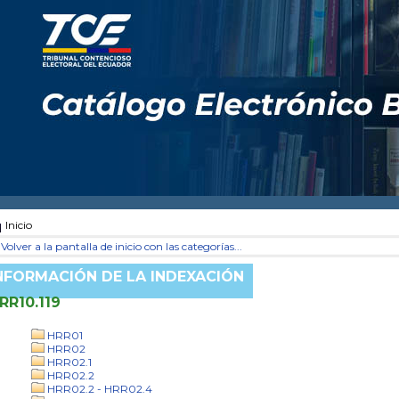
Inicio
Volver a la pantalla de inicio con las categorías...
NFORMACIÓN DE LA INDEXACIÓN
RR10.119
HRR01
HRR02
HRR02.1
HRR02.2
HRR02.2 - HRR02.4