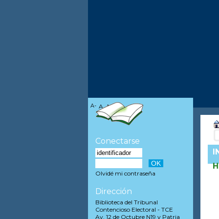
A-
A
A+
Conectarse
I
H
Olvidé mi contraseña
Dirección
Biblioteca del Tribunal
Contencioso Electoral - TCE
Av. 12 de Octubre N19 y Patria