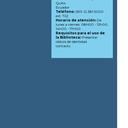
Quito
Ecuador
Teléfono:
(593-2) 381 5000
ext. 722
Horario de atención:
De
lunes a viernes: 08H00 - 13h00,
14h00 - 17H00
Requisitos para el uso de
la Biblioteca:
Presentar
cédula de identidad
contacto