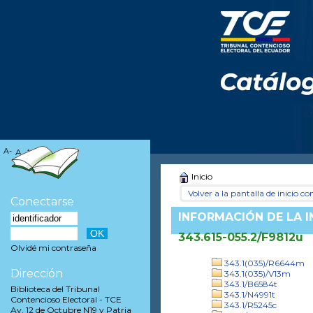
A-
A
A+
Inicio
Volver a la pantalla de inicio con
Conectarse
INFORMACIÓN DE LA 
343.615-055.2/F9812u
Olvidé mi contraseña
343.1(035)/R6644m
Dirección
343.1(035)/V13m
343.1/B6584t
Biblioteca del Tribunal
343.1/N4991t
Contencioso Electoral - TCE
343.1/R5245c
Av. 12 de Octubre N19 y Patria