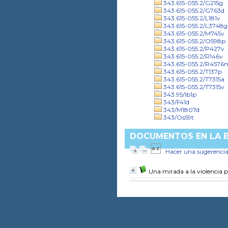
343.615-055.2/G215g
343.615-055.2/G763d
343.615-055.2/L181v
343.615-055.2/L3748g
343.615-055.2/M745v
343.615-055.2/O598p
343.615-055.2/P427v
343.615-055.2/R146v
343.615-055.2/R4576
343.615-055.2/T137p
343.615-055.2/T7315a
343.615-055.2/T7315v
343.95/Ib1p
343/F41d
343/M1807d
343/Os59t
DOCUMENTOS EN LA BI
Hacer una sugerenci
Una mirada a la violencia p