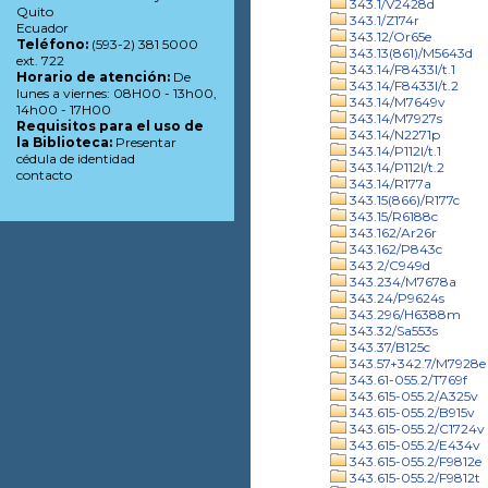
343.1/V2428d
Quito
343.1/Z174r
Ecuador
343.12/Or65e
Teléfono:
(593-2) 381 5000
343.13(861)/M5643d
ext. 722
343.14/F8433l/t.1
Horario de atención:
De
343.14/F8433l/t.2
lunes a viernes: 08H00 - 13h00,
343.14/M7649v
14h00 - 17H00
343.14/M7927s
Requisitos para el uso de
343.14/N2271p
la Biblioteca:
Presentar
343.14/P112l/t.1
cédula de identidad
343.14/P112l/t.2
contacto
343.14/R177a
343.15(866)/R177c
343.15/R6188c
343.162/Ar26r
343.162/P843c
343.2/C949d
343.234/M7678a
343.24/P9624s
343.296/H6388m
343.32/Sa553s
343.37/B125c
343.57+342.7/M7928e
343.61-055.2/T769f
343.615-055.2/A325v
343.615-055.2/B915v
343.615-055.2/C1724v
343.615-055.2/E434v
343.615-055.2/F9812e
343.615-055.2/F9812t