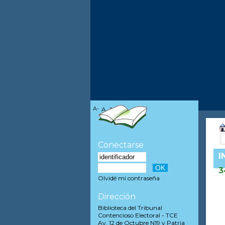
A-
A
A+
Conectarse
I
3
Olvidé mi contraseña
Dirección
Biblioteca del Tribunal
Contencioso Electoral - TCE
Av. 12 de Octubre N19 y Patria