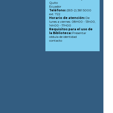
Quito
Ecuador
Teléfono:
(593-2) 381 5000
ext. 722
Horario de atención:
De
lunes a viernes: 08H00 - 13h00,
14h00 - 17H00
Requisitos para el uso de
la Biblioteca:
Presentar
cédula de identidad
contacto