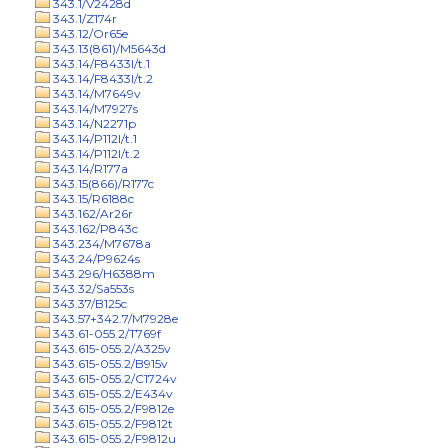
343.1/V2428d
343.1/Z174r
343.12/Or65e
343.13(861)/M5643d
343.14/F8433l/t.1
343.14/F8433l/t.2
343.14/M7649v
343.14/M7927s
343.14/N2271p
343.14/P112l/t.1
343.14/P112l/t.2
343.14/R177a
343.15(866)/R177c
343.15/R6188c
343.162/Ar26r
343.162/P843c
343.234/M7678a
343.24/P9624s
343.296/H6388m
343.32/Sa553s
343.37/B125c
343.57+342.7/M7928e
343.61-055.2/T769f
343.615-055.2/A325v
343.615-055.2/B915v
343.615-055.2/C1724v
343.615-055.2/E434v
343.615-055.2/F9812e
343.615-055.2/F9812t
343.615-055.2/F9812u