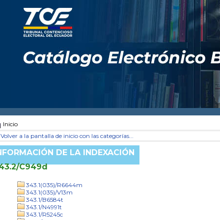
Inicio
Volver a la pantalla de inicio con las categorías...
NFORMACIÓN DE LA INDEXACIÓN
43.2/C949d
343.1(035)/R6644m
343.1(035)/V13m
343.1/B6584t
343.1/N4991t
343.1/R5245c