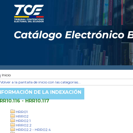
Inicio
Volver a la pantalla de inicio con las categorías...
NFORMACIÓN DE LA INDEXACIÓN
RR10.116 - HRR10.117
HRR01
HRR02
HRR02.1
HRR02.2
HRR02.2 - HRR02.4