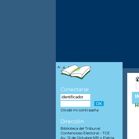
A-
A
A+
Conectarse
I
H
Olvidé mi contraseña
Dirección
Biblioteca del Tribunal
Contencioso Electoral - TCE
Av. 12 de Octubre N19 y Patria