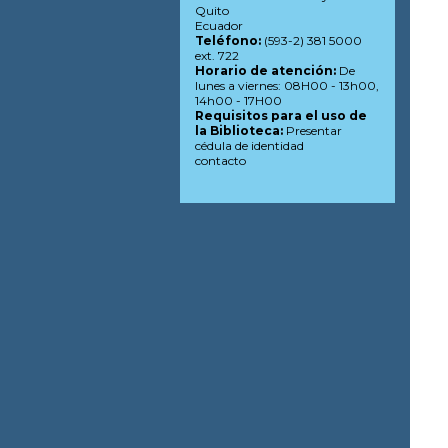
Quito
Ecuador
Teléfono:
(593-2) 381 5000
ext. 722
Horario de atención:
De
lunes a viernes: 08H00 - 13h00,
14h00 - 17H00
Requisitos para el uso de
la Biblioteca:
Presentar
cédula de identidad
contacto